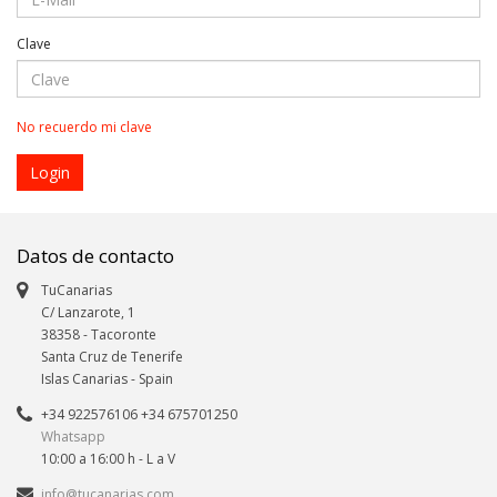
Clave
No recuerdo mi clave
Datos de contacto
TuCanarias
C/ Lanzarote, 1
38358
-
Tacoronte
Santa Cruz de Tenerife
Islas Canarias
- Spain
+34 922576106 +34 675701250
Whatsapp
10:00 a 16:00 h - L a V
info@tucanarias.com