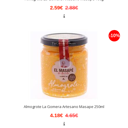
2.59€
2.88€
-10%
Almogrote La Gomera Artesano Masape 250ml
4.18€
4.65€