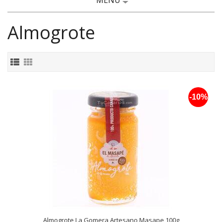
MENÚ
Almogrote
-10%
Almogrote La Gomera Artesano Masape 100g