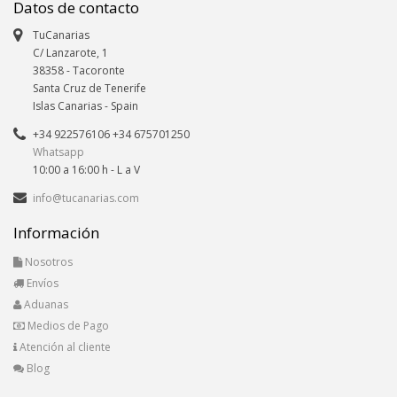
Datos de contacto
TuCanarias
C/ Lanzarote, 1
38358
-
Tacoronte
Santa Cruz de Tenerife
Islas Canarias
- Spain
+34 922576106 +34 675701250
Whatsapp
10:00 a 16:00 h - L a V
info@tucanarias.com
Información
Nosotros
Envíos
Aduanas
Medios de Pago
Atención al cliente
Blog