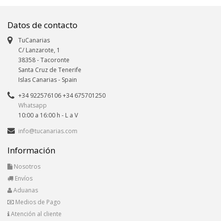
Datos de contacto
TuCanarias
C/ Lanzarote, 1
38358
-
Tacoronte
Santa Cruz de Tenerife
Islas Canarias
- Spain
+34 922576106 +34 675701250
Whatsapp
10:00 a 16:00 h - L a V
info@tucanarias.com
Información
Nosotros
Envíos
Aduanas
Medios de Pago
Atención al cliente